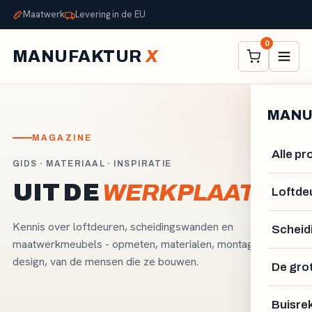
Maatwerk
Levering in de EU
0
MANUFAKTUR
X
MANU
MAGAZINE
Alle p
GIDS · MATERIAAL · INSPIRATIE
UIT DE
WERKPLAATS.
Loftde
Kennis over loftdeuren, scheidingswanden en
Scheid
maatwerkmeubels - opmeten, materialen, montage en
design, van de mensen die ze bouwen.
De gro
Buisre