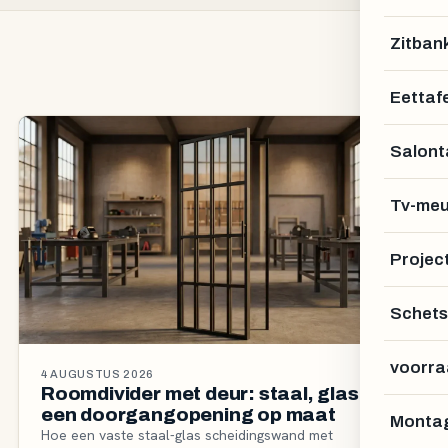
Zitban
Eettafe
Salont
Tv-meu
Projec
Schets
voorra
4 AUGUSTUS 2026
Roomdivider met deur: staal, glas en
een doorgangopening op maat
Montag
Hoe een vaste staal-glas scheidingswand met