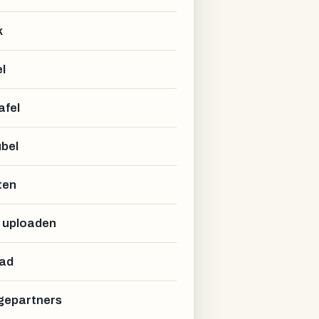
k
R
l
afel
bel
ten
 uploaden
ad
epartners