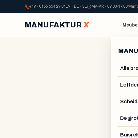
+49 · 0155 654 29 81
EN · DE · SE
MA-VR · 09:00-17:00
in
MANUFAKTUR
X
Meubel
MANU
Alle p
Loftde
Scheid
De gro
Buisre