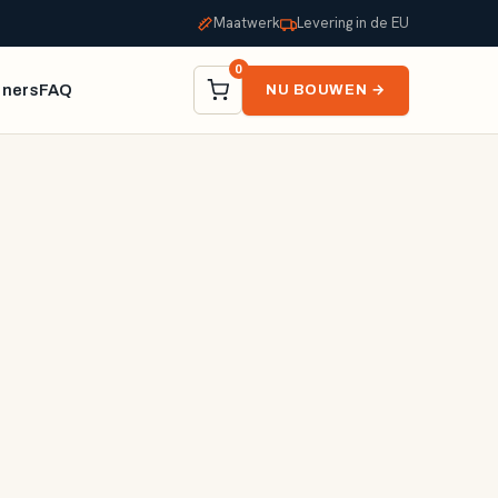
Maatwerk
Levering in de EU
0
tners
FAQ
NU BOUWEN →