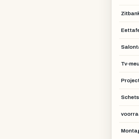
Zitban
ALEXANDER STELZNE
Eettafe
Salont
Tv-meu
Projec
Schets
voorra
Montag