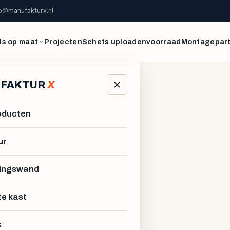
fo@manufakturx.nl
s op maat
Projecten
Schets uploaden
voorraad
Montagepar
FAKTUR
X
roducten
ur
ingswand
te kast
k