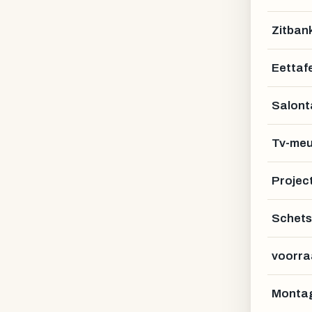
Zitban
Eettafe
Salont
Tv-meu
Projec
Schets
voorra
Montag