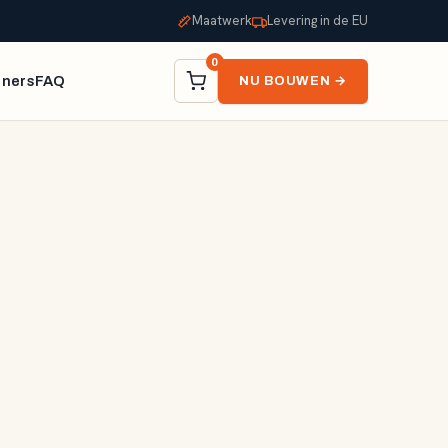
Maatwerk
Levering in de EU
0
tners
FAQ
NU BOUWEN →