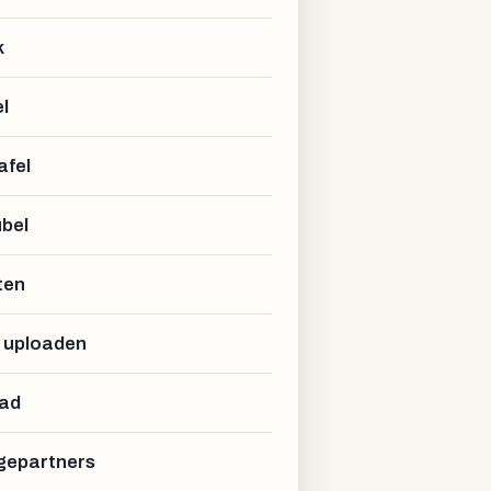
k
l
afel
bel
ten
 uploaden
ad
epartners