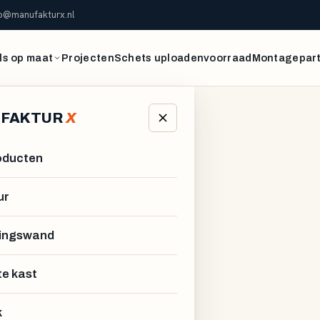
fo@manufakturx.nl
s op maat
Projecten
Schets uploaden
voorraad
Montagepar
FAKTUR
X
roducten
ur
ingswand
te kast
k