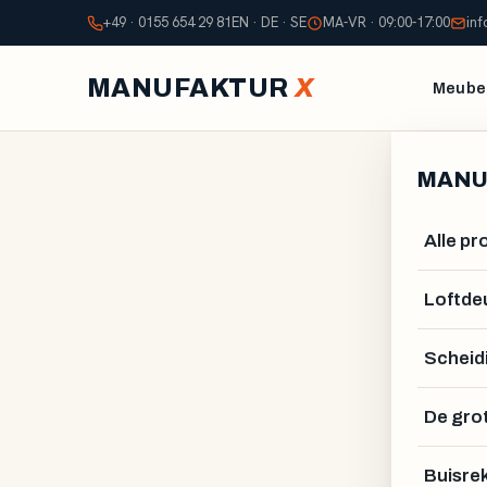
+49 · 0155 654 29 81
EN · DE · SE
MA-VR · 09:00-17:00
in
MANUFAKTUR
X
Meubel
MANU
Alle p
Loftde
Scheid
De gro
GUSTAV VAHLSTRÖM
Buisre