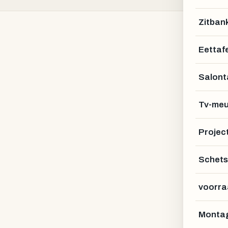
Zitban
Eettafe
Salont
Tv-meu
NAAM *
Projec
Schets
E-MAIL *
voorra
TELEFOON (OPTIONEEL)
Montag