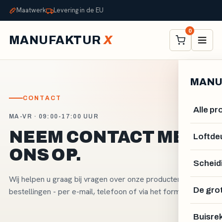
Maatwerk
Levering in de EU
0
MANUFAKTUR
X
MANU
CONTACT
Alle p
MA-VR · 09:00-17:00 UUR
NEEM CONTACT MET
Loftde
ONS OP.
Scheid
Wij helpen u graag bij vragen over onze producten en
De gro
bestellingen - per e-mail, telefoon of via het formulier.
Buisre