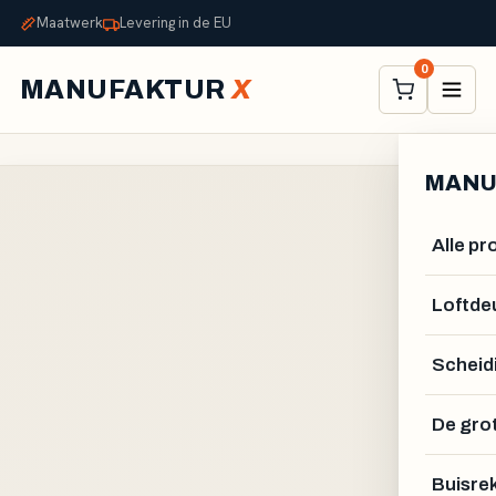
Maatwerk
Levering in de EU
0
MANUFAKTUR
X
MANU
Alle p
Loftde
Scheid
De gro
Buisre