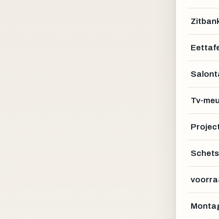
Zitban
Eettafe
Salont
Tv-meu
Projec
Schets
voorra
Montag