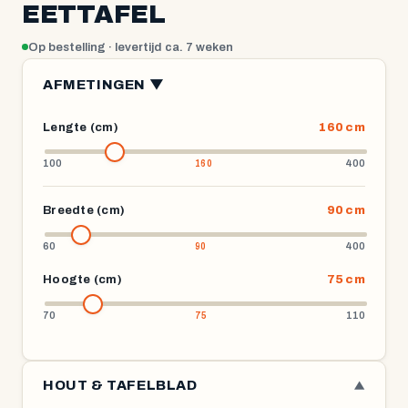
EETTAFEL
Op bestelling · levertijd ca. 7 weken
AFMETINGEN ▼
Lengte (cm)
160 cm
100
400
Breedte (cm)
90 cm
60
400
Hoogte (cm)
75 cm
70
110
HOUT & TAFELBLAD
▼