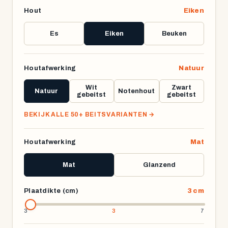
Hout
Eiken
Es
Eiken
Beuken
Houtafwerking
Natuur
Wit
Zwart
Natuur
Notenhout
gebeitst
gebeitst
BEKIJK ALLE 50+ BEITSVARIANTEN
→
Houtafwerking
Mat
Mat
Glanzend
Plaatdikte (cm)
3 cm
3
7