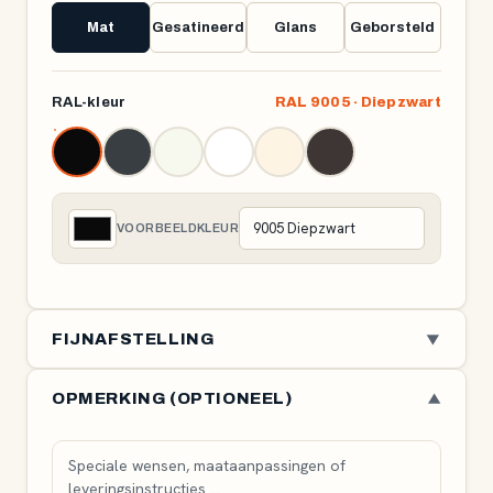
Mat
Gesatineerd
Glans
Geborsteld
RAL-kleur
RAL 9005 · Diepzwart
VOORBEELDKLEUR
FIJNAFSTELLING
▼
Overstek (korte zijde) (cm)
10 cm
OPMERKING (OPTIONEEL)
▼
-30
10
Pootinzet (cm)
5 cm