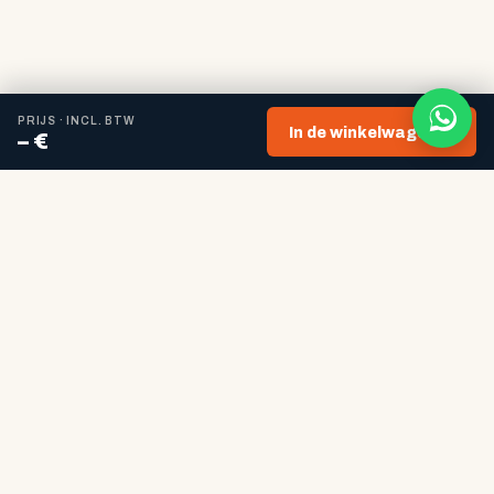
PRIJS · INCL. BTW
In de winkelwagen →
– €
Zo ontstaat een gebeitst oppervlak
Bij gebeitste oppervlakken wordt het hout eerst gekleurd
behandeld (beits) en vervolgens geolied.