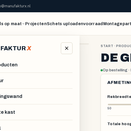
fo@manufakturx.nl
s op maat
Projecten
Schets uploaden
voorraad
Montagepar
UR X
↺ Resetten
START
·
PRODU
FAKTUR
X
DE 
roducten
Op bestelling ·
ur
AFMETIN
ingswand
Rekbreedte
50
te kast
Totale hoo
k