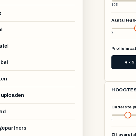
105
k
Aantal leg
l
2
afel
Profielmaat 
bel
4 × 3
ten
HOOGTES
 uploaden
Onderste p
ad
5
epartners
Zij-overste