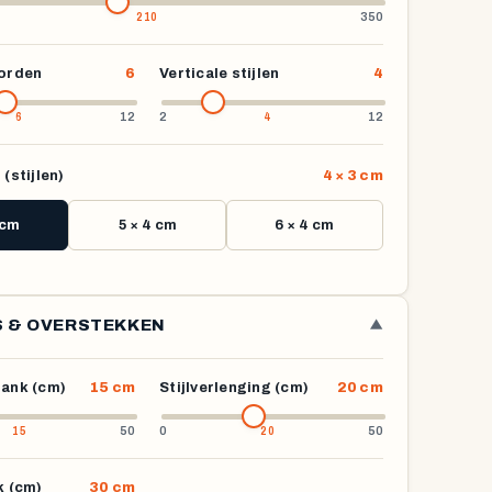
350
borden
6
Verticale stijlen
4
12
2
12
(stijlen)
4 × 3 cm
 cm
5 × 4 cm
6 × 4 cm
 & OVERSTEKKEN
▼
lank (cm)
15 cm
Stijlverlenging (cm)
20 cm
50
0
50
k (cm)
30 cm