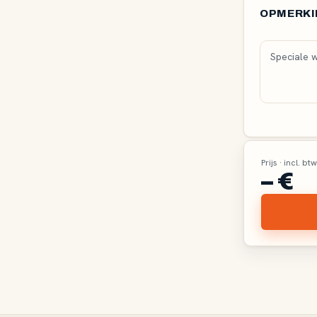
Handgreeps
OPMERKI
Verticaa
Bar
Deuren ope
gesloten
Prijs · incl. b
– €