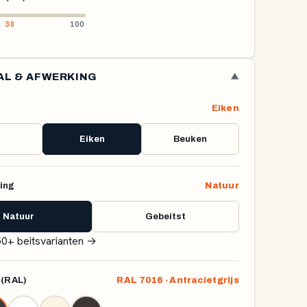
100
AL & AFWERKING
▼
Eiken
Eiken
Beuken
ing
Natuur
Natuur
Gebeitst
 50+ beitsvarianten
→
 (RAL)
RAL 7016 · Antracietgrijs