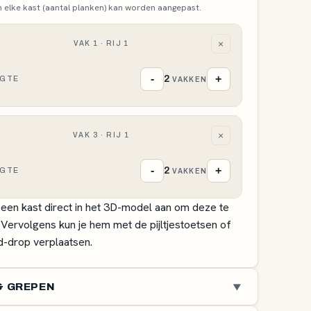
 elke kast (aantal planken) kan worden aangepast.
×
VAK
1 ·
RIJ
1
-
+
2
OGTE
VAKKEN
×
VAK
3 ·
RIJ
1
-
+
2
OGTE
VAKKEN
 een kast direct in het 3D-model aan om deze te
 Vervolgens kun je hem met de pijltjestoetsen of
d-drop verplaatsen.
& GREPEN
▼