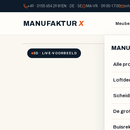
+49 · 0155 654 29 81
EN · DE · SE
MA-VR · 09:00-17:00
in
MANUFAKTUR
X
Meubel
OP MAAT GEMAAKT
MANUFAKT
MANU
3D · LIVE-VOORBEELD
Alle p
Loftde
Scheid
De gro
Buisre