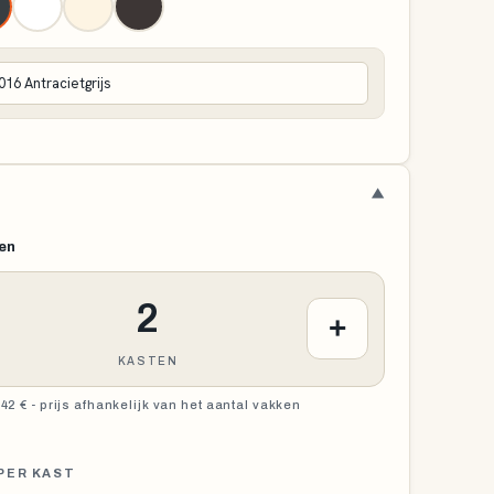
▼
en
2
+
KASTEN
42 € - prijs afhankelijk van het aantal vakken
PER KAST