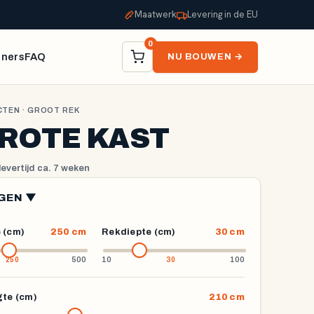
Maatwerk
Levering in de EU
0
tners
FAQ
NU BOUWEN →
CTEN
· GROOT REK
GROTE KAST
 levertijd ca. 7 weken
GEN ▼
 (cm)
250 cm
Rekdiepte (cm)
30 cm
500
10
100
gte (cm)
210 cm