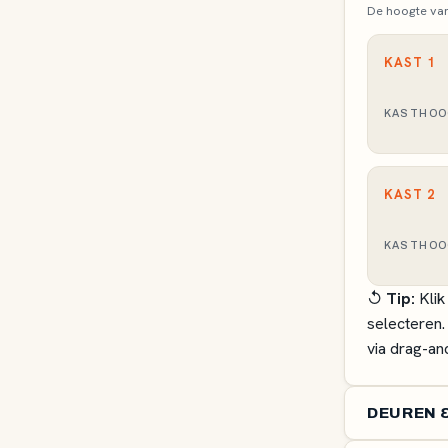
De hoogte van
KAST
1
KASTHO
KAST
2
KASTHO
↺
Tip:
Klik
selecteren.
via drag-an
DEUREN 