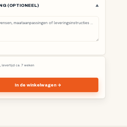
tijl
Verticale greep
NG (OPTIONEEL)
▼
l
Horizontaal
Knop
Beugel
Bar
Knob
Bow
nen
0%
85°
tw, levertijd ca. 7 weken
In de winkelwagen →