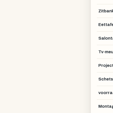
Zitban
Eettafe
Salont
Tv-meu
Projec
Schets
voorra
Montag