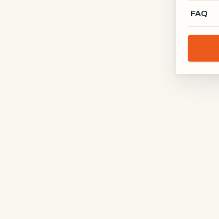
FAQ
Schreinerei Rodgau
RODGAU · DE
Holz-Kontur
BODENSEE · DE