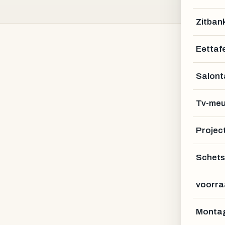
Zitban
Eettafe
Salont
Bautischler Holz
Tv-meu
REGIO KASSEL · DE
Projec
Schets
voorra
Montag