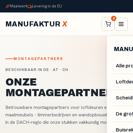
Maatwerk
Levering in de EU
0
MANUFAKTUR
X
MANU
MONTAGEPARTNERS
Alle p
BESCHIKBAAR IN DE · AT · CH
ONZE
Loftde
MONTAGEPARTNERS.
Scheid
Betrouwbare montagepartners voor loftdeuren en
De gro
maatmeubels - timmerbedrijven en wandopbouwbedrijven
in de DACH-regio die onze stukken vakkundig monteren.
Buisre