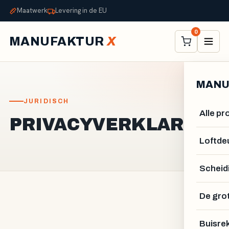
Maatwerk
Levering in de EU
0
MANUFAKTUR
X
MANU
JURIDISCH
Alle p
PRIVACYVERKLARING.
Loftde
Scheid
De gro
Buisre