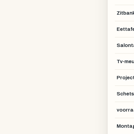
Zitban
Eettafe
Salont
Tv-meu
Projec
Schets
info@manufakturx.nl
voorra
EN · DE · SE
Montag