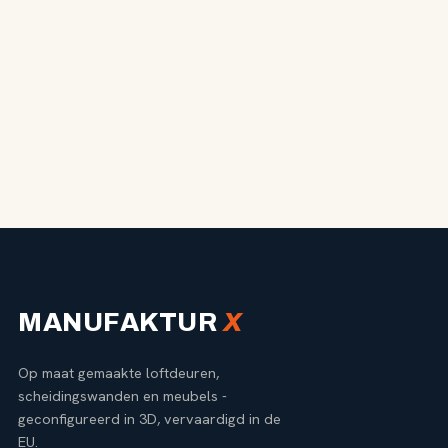
info@manufakturx.nl
MANUFAKTUR
X
Op maat gemaakte loftdeuren,
scheidingswanden en meubels -
geconfigureerd in 3D, vervaardigd in de
EU.