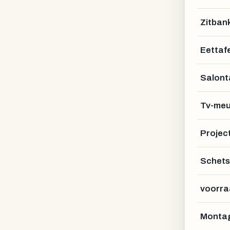
Zitban
Eettafe
Salont
Tv-meu
Projec
Schets
voorra
Montag