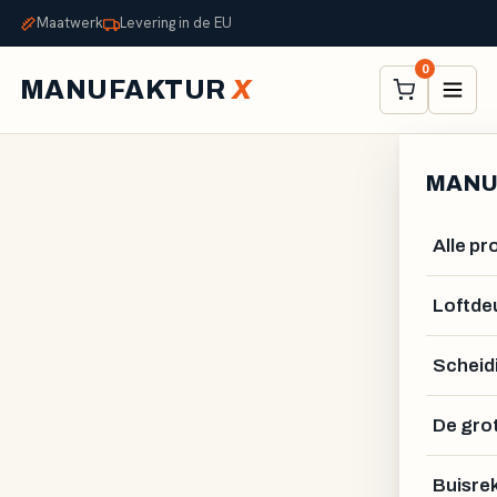
Maatwerk
Levering in de EU
0
MANUFAKTUR
X
MANU
Alle p
Loftde
Scheid
De gro
ALEXANDER STELZNER
Buisre