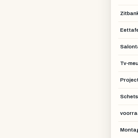
Zitban
Eettafe
Salont
Tv-meu
Projec
Schets
voorra
Montag