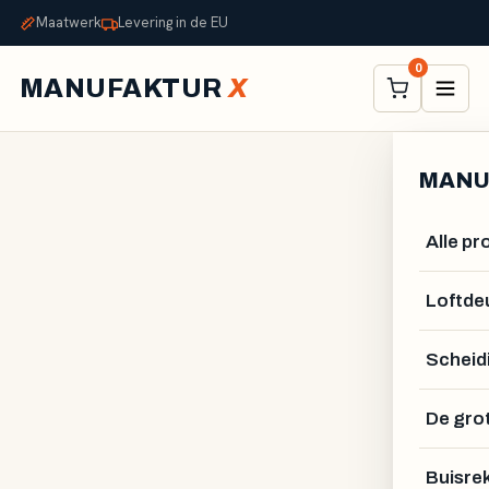
Maatwerk
Levering in de EU
0
MANUFAKTUR
X
MANU
Alle p
Loftde
Scheid
GUSTAV VAHLSTRÖM
De gro
Buisre