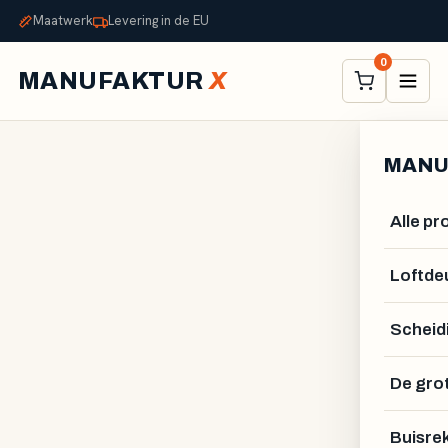
Maatwerk
Levering in de EU
0
MANUFAKTUR
X
MANU
Alle p
Loftde
Scheid
De gro
GUSTAV VAHLSTRÖM
Buisre