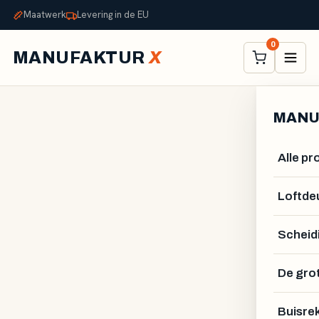
Maatwerk
Levering in de EU
0
MANUFAKTUR
X
MANU
Alle p
Loftde
Scheid
De gro
ALEXANDER STELZNER
Buisre