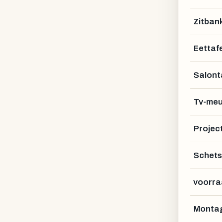
Zitban
Eettafe
Salont
Tv-meu
Projec
Schets
voorra
Montag