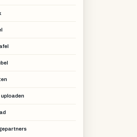
k
l
afel
bel
ten
 uploaden
ad
epartners