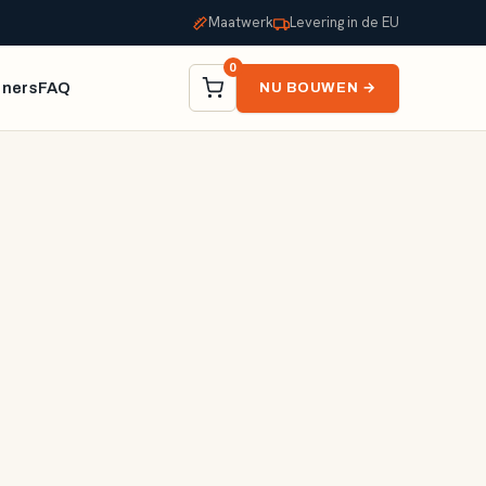
Maatwerk
Levering in de EU
0
tners
FAQ
NU BOUWEN →