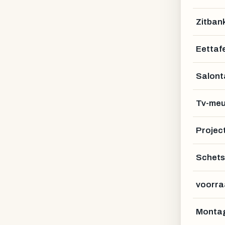
Zitban
Eettafe
Salont
Tv-meu
Projec
Schets
voorra
Montag