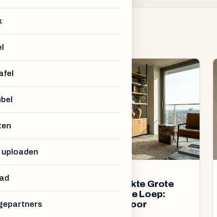
k
l
GROSSES-REGAL
afel
bel
ten
 uploaden
3 JUNI 2026
ad
1.478 Op Maat Gemaakte Grote
Boekenkasten onder de Loep:
Configuratieanalyse voor
epartners
Nederland - Mei 2026