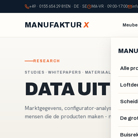
+49 · 0155 654 29 81
EN · DE · SE
MA-VR · 09:00-17:00
in
MANUFAKTUR
X
Meubel
MANU
RESEARCH
Alle p
STUDIES · WHITEPAPERS · MATERIAALKUNDE
DATA UIT D
Loftde
Scheid
Marktgegevens, configurator-analyses en branc
mensen die de producten maken - niet van een
De gro
Buisre