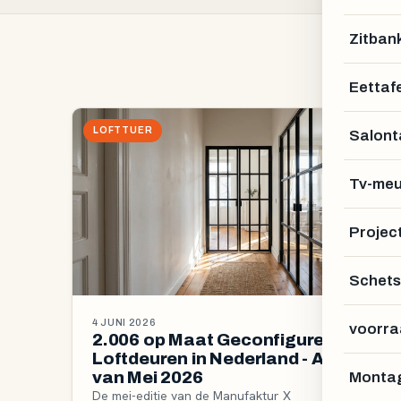
Zitban
Eettafe
LOFTTUER
Salont
Tv-meu
Projec
Schets
4 JUNI 2026
voorra
2.006 op Maat Geconfigureerde
Loftdeuren in Nederland - Analyse
van Mei 2026
Montag
De mei-editie van de Manufaktur X