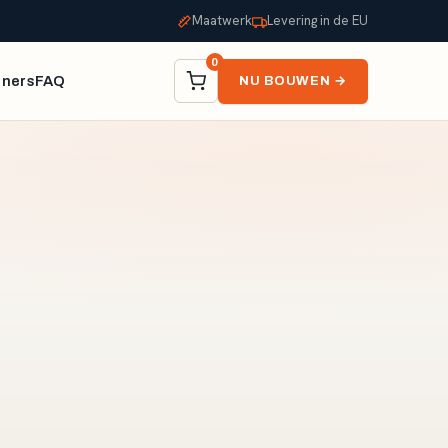
Maatwerk
Levering in de EU
0
tners
FAQ
NU BOUWEN →